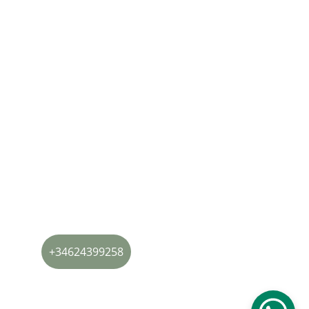
CONTACTO
AVISO LEGAL
POLÍTICA DE PRIVACIDAD
POLÍTICA DE 
COOKIES
CAPA BÁSICA DE PROTECCIÓN DE DATOS
surcopsicologia@gmail.com
+34624399258